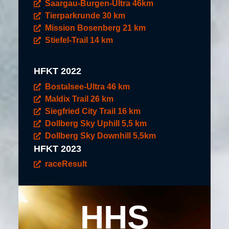
Saargau-Burgen-Ultra 46km
Tierparkrunde 30 km
Mission Bosenberg 21 km
Stiefel-Trail 14 km
HFKT 2022
Bostalsee-Ultra 46 km
Maldix Trail 26 km
Siegfried City Trail 16 km
Dollberg Sky Uphill 5,5 km
Dollberg Sky Downhill 5,5km
HFKT 2023
raceResult
HHS