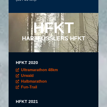
HFKT
HARTFÜSSLERS HFKT
HFKT 2020
Ultramarathon 48km
Urwald
Halbmarathon
Fun-Trail
HFKT 2021