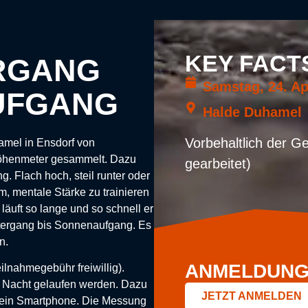
KEY FACT
RGANG
Samstag, 24. Apr
UFGANG
Halde Duhamel
Vorbehaltlich der G
amel in Ensdorf von
öhenmeter gesammelt. Dazu
gearbeitet)
. Flach hoch, steil runter oder
m, mentale Stärke zu trainieren
läuft so lange und so schnell er
ntergang bis Sonnenaufgang. Es
en.
ANMELDUN
ilnahmegebühr freiwillig).
r Nacht gelaufen werden. Dazu
JETZT ANMELDEN
r ein Smartphone. Die Messung