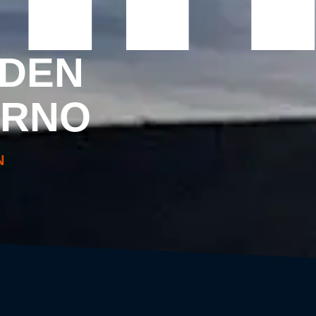
DEN
ERNO
N