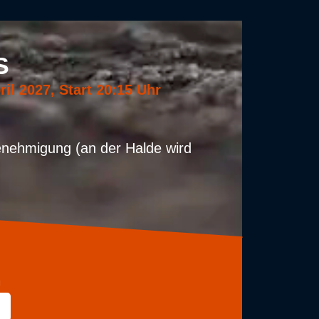
S
il 2027, Start 20:15 Uhr
enehmigung (an der Halde wird
G