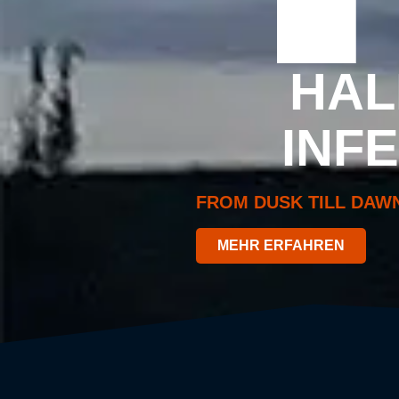
HAL
INF
FROM DUSK TILL DAW
MEHR ERFAHREN